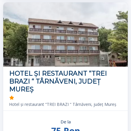
HOTEL ȘI RESTAURANT “TREI
BRAZI “ TÂRNĂVENI, JUDEȚ
MUREȘ
Hotel și restaurant “TREI BRAZI “ Târnăveni, județ Mureș
De la
75 Ron