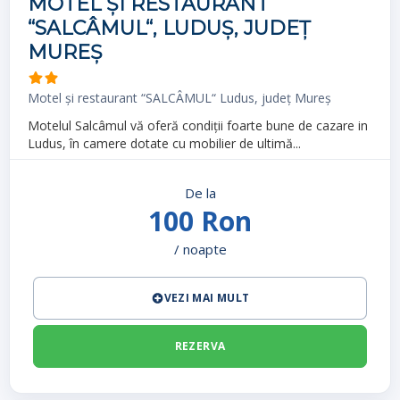
MOTEL ȘI RESTAURANT
“SALCÂMUL“, LUDUȘ, JUDEȚ
MUREȘ
Motel și restaurant “SALCÂMUL“ Ludus, județ Mureș
Motelul Salcâmul vă oferă condiţii foarte bune de cazare in
Ludus, în camere dotate cu mobilier de ultimă...
De la
100 Ron
/ noapte
VEZI MAI MULT
REZERVA