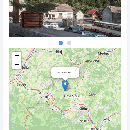
+
−
×
Transilvania