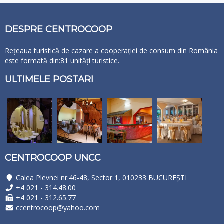
DESPRE CENTROCOOP
Rețeaua turistică de cazare a cooperației de consum din România
este formată din:81 unități turistice.
ULTIMELE POSTARI
CENTROCOOP UNCC
Calea Plevnei nr.46-48, Sector 1, 010233 BUCUREŞTI
+4 021 - 314.48.00
+4 021 - 312.65.77
ccentrocoop@yahoo.com