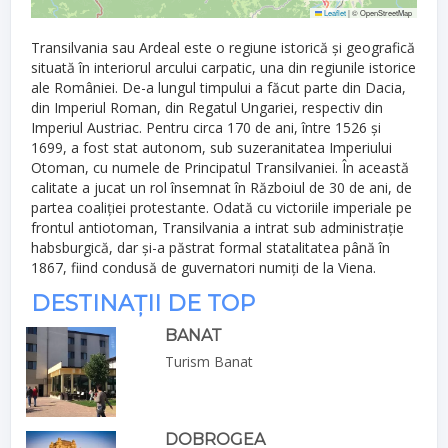
Leaflet
|
© OpenStreetMap
Transilvania sau Ardeal este o regiune istorică și geografică
situată în interiorul arcului carpatic, una din regiunile istorice
ale României. De-a lungul timpului a făcut parte din Dacia,
din Imperiul Roman, din Regatul Ungariei, respectiv din
Imperiul Austriac. Pentru circa 170 de ani, între 1526 și
1699, a fost stat autonom, sub suzeranitatea Imperiului
Otoman, cu numele de Principatul Transilvaniei. În această
calitate a jucat un rol însemnat în Războiul de 30 de ani, de
partea coaliției protestante. Odată cu victoriile imperiale pe
frontul antiotoman, Transilvania a intrat sub administrație
habsburgică, dar și-a păstrat formal statalitatea până în
1867, fiind condusă de guvernatori numiți de la Viena.
DESTINAȚII DE TOP
BANAT
Turism Banat
DOBROGEA