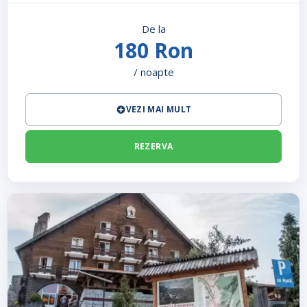
De la
180 Ron
/ noapte
VEZI MAI MULT
REZERVA