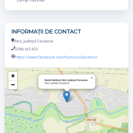
INFORMAȚII DE CONTACT
Reci, județul Covasna
0740.167.473
https://www.facebook.com/hanul.nufarulreci/
+
×
Hanul Nufărul, Reci, județul Covasna
−
Reci, județul Covasna