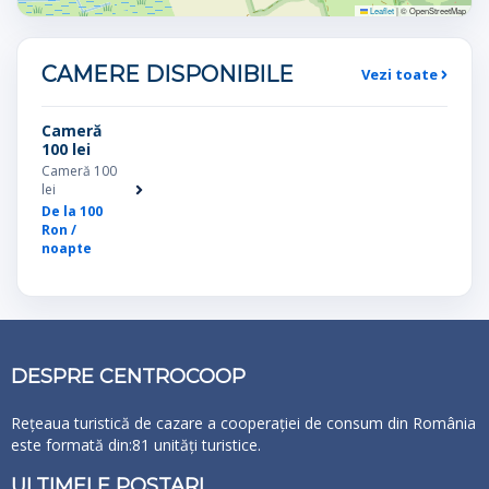
Leaflet
|
© OpenStreetMap
CAMERE DISPONIBILE
Vezi toate
Cameră
100 lei
Cameră 100
lei
De la 100
Ron /
noapte
DESPRE CENTROCOOP
Rețeaua turistică de cazare a cooperației de consum din România
este formată din:81 unități turistice.
ULTIMELE POSTARI