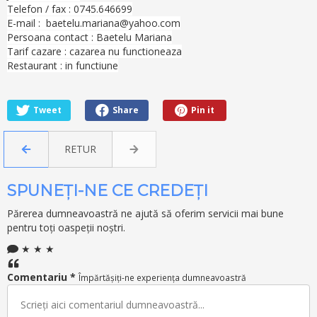
Telefon / fax : 0745.646699
E-mail : baetelu.mariana@yahoo.com
Persoana contact : Baetelu Mariana
Tarif cazare : cazarea nu functioneaza
Restaurant : in functiune
Tweet
Share
Pin it
RETUR
SPUNEȚI-NE CE CREDEȚI
Părerea dumneavoastră ne ajută să oferim servicii mai bune
pentru toți oaspeții noștri.
★ ★ ★
Comentariu *
Împărtășiți-ne experiența dumneavoastră