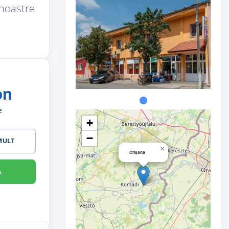
 noastre
on
e
+
−
 MULT
×
Crișana
A