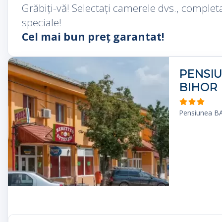
Grăbiți-vă! Selectați camerele dvs., completa
speciale!
Cel mai bun preț garantat!
PENSIU
BIHOR
Pensiunea BA