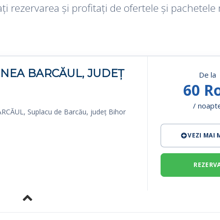
ți rezervarea și profitați de ofertele și pachetele
NEA BARCĂUL, JUDEȚ
De la
60 R
/ noapt
RCĂUL, Suplacu de Barcău, județ Bihor
VEZI MAI
REZERV