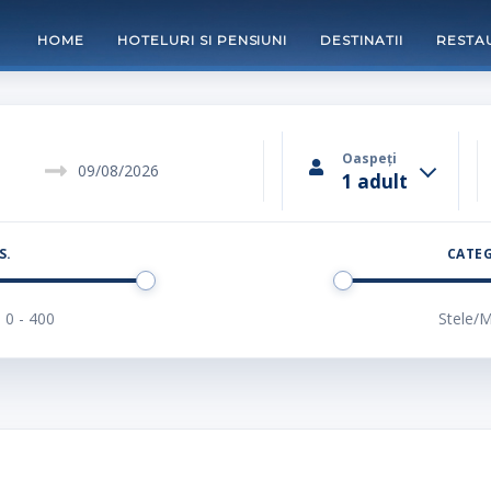
HOME
HOTELURI SI PENSIUNI
DESTINATII
RESTA
on
Oaspeți
1 adult
S.
CATEG
Stele/M