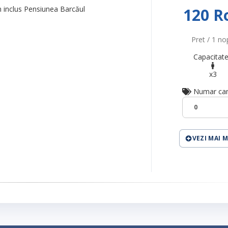
n inclus Pensiunea Barcăul
120 R
Pret / 1 no
Capacitate
x3
Numar ca
0
VEZI MAI 