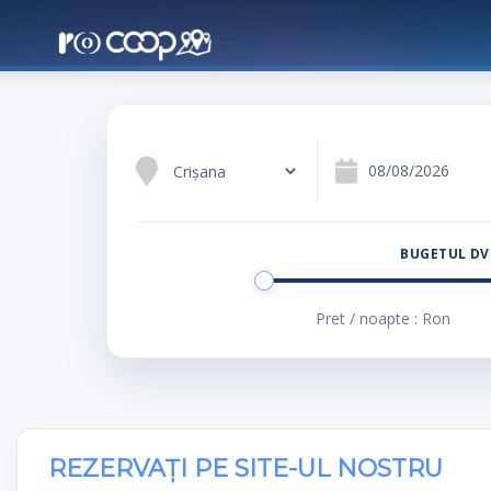
CRIȘANA
Cele mai bune tarife începând de la doar 60 R
BUGETUL DV
Pret / noapte : Ron
REZERVAȚI PE SITE-UL NOSTRU