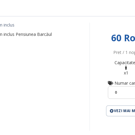
n inclus
n inclus Pensiunea Barcăul
60 R
Pret / 1 no
Capacitate
x1
Numar ca
0
VEZI MAI 