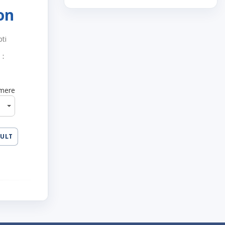
on
pti
 :
mere
MULT