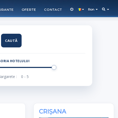
Ron
URANTE
OFERTE
CONTACT
Home
Rezervari
Crișana
CAUTĂ
ORIA HOTELULUI
argarete :
CRIȘANA