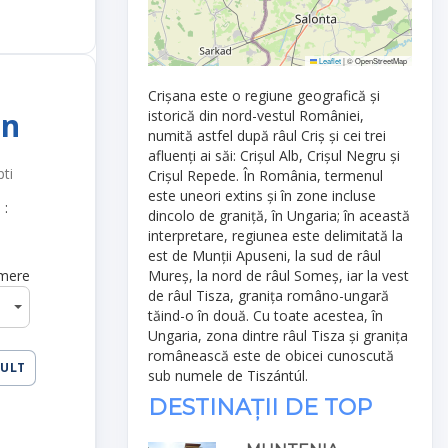
Leaflet
|
© OpenStreetMap
Crișana este o regiune geografică și
on
istorică din nord-vestul României,
numită astfel după râul Criș și cei trei
afluenți ai săi: Crișul Alb, Crișul Negru și
pti
Crișul Repede. În România, termenul
este uneori extins și în zone incluse
 :
dincolo de graniță, în Ungaria; în această
interpretare, regiunea este delimitată la
est de Munții Apuseni, la sud de râul
Mureș, la nord de râul Someș, iar la vest
mere
de râul Tisza, granița româno-ungară
tăind-o în două. Cu toate acestea, în
Ungaria, zona dintre râul Tisza și granița
românească este de obicei cunoscută
MULT
sub numele de Tiszántúl.
DESTINAȚII DE TOP