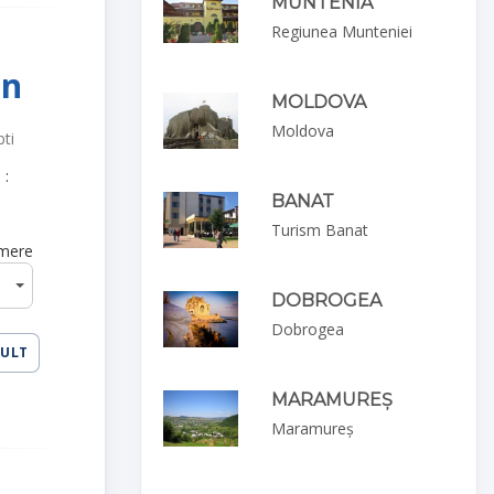
MUNTENIA
Regiunea Munteniei
on
MOLDOVA
Moldova
pti
 :
BANAT
Turism Banat
mere
DOBROGEA
Dobrogea
MULT
MARAMUREȘ
Maramureș