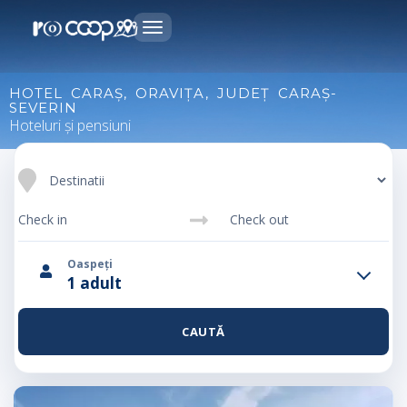
Toggle
navigation
HOTEL CARAȘ, ORAVIȚA, JUDEȚ CARAȘ-
SEVERIN
Hoteluri și pensiuni
Oaspeți
1 adult
CAUTĂ